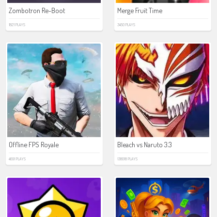
Zombotron Re-Boot
Merge Fruit Time
1821 PLAYS
3450 PLAYS
Offline FPS Royale
Bleach vs Naruto 3.3
4691 PLAYS
138018 PLAYS