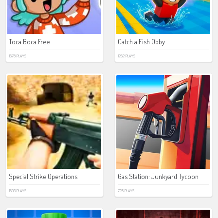
Toca Boca Free
Catch a Fish Obby
1678 PLAYS
1262 PLAYS
Special Strike Operations
Gas Station: Junkyard Tycoon
1603 PLAYS
725 PLAYS