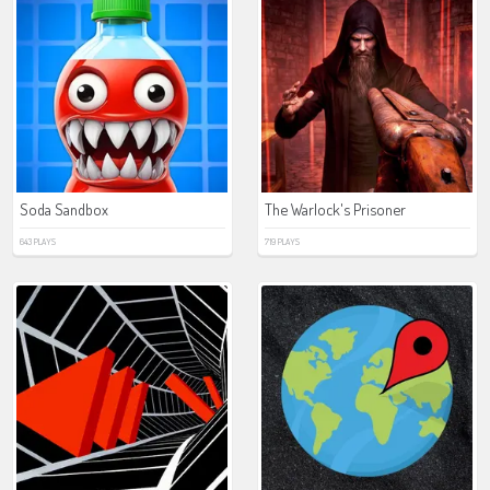
Soda Sandbox
The Warlock's Prisoner
643 PLAYS
719 PLAYS