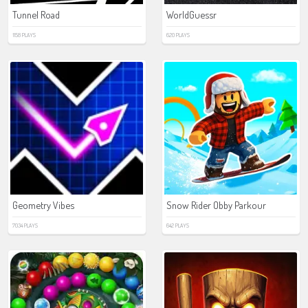
Tunnel Road
WorldGuessr
1158 PLAYS
620 PLAYS
Geometry Vibes
Snow Rider Obby Parkour
7034 PLAYS
642 PLAYS