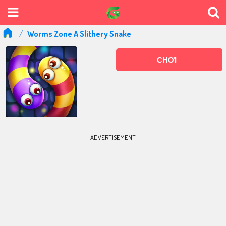
Worms Zone A Slithery Snake
CHƠI
ADVERTISEMENT