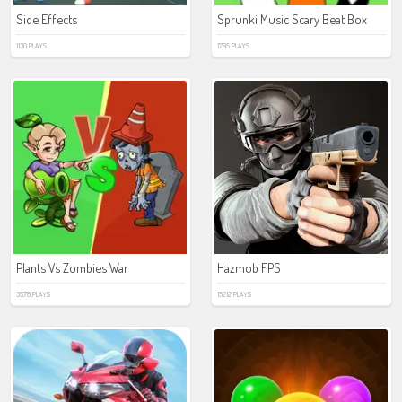
Side Effects
Sprunki Music Scary Beat Box
1130 PLAYS
1795 PLAYS
Plants Vs Zombies War
Hazmob FPS
3578 PLAYS
15212 PLAYS