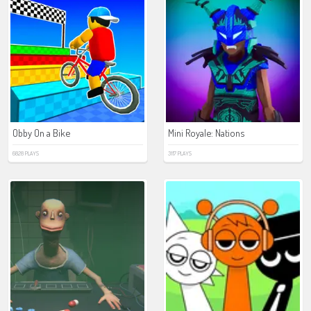
Obby On a Bike
Mini Royale: Nations
6828 PLAYS
3117 PLAYS