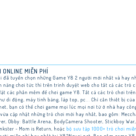
 ONLINE MIỄN PHÍ
i đã tuyển chọn những Game Y8 2 người mới nhất và hay nh
 năng chơi tức thì trên trình duyệt web cho tất cả các trò c
đặt các phần mềm để chơi game Y8. Tất cả các trò chơi trê
ư di động, máy tính bảng, láp top, pc... Chỉ cần thiết bị của
et, bạn có thể chơi game mọi lúc mọi nơi từ ở nhà hay công
i vừa cập nhật những trò chơi mới hay nhất, bao gồm: Mecch
ower, Obby: Battle Arena, BodyCamera Shooter, Stickboy War,
nkster - Mom is Return, hoặc
bộ sưu tập 1000+ trò chơi miễ