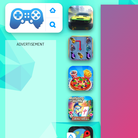
Y8 2 Người
ADVERTISEMENT