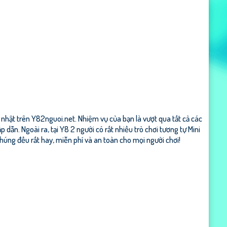
p nhật trên Y82nguoi.net. Nhiệm vụ của bạn là vượt qua tất cả các
ẫn. Ngoài ra, tại Y8 2 người có rất nhiều trò chơi tương tự Mini
húng đều rất hay, miễn phí và an toàn cho mọi người chơi!