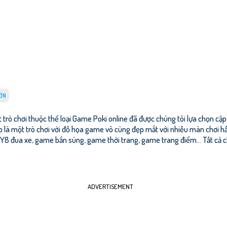
ƠN
t trò chơi thuộc thể loại Game Poki online đã được chúng tôi lựa chọn cậ
 là một trò chơi với đồ họa game vô cùng đẹp mắt với nhiều màn chơi hấp d
, Y8 đua xe, game bắn súng, game thời trang, game trang điểm... Tất cả c
ADVERTISEMENT