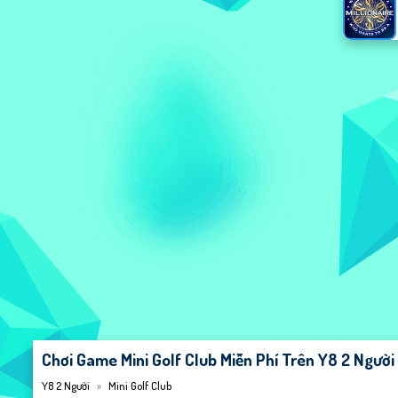
Chơi Game Mini Golf Club Miễn Phí Trên Y8 2 Người
Y8 2 Người
Mini Golf Club