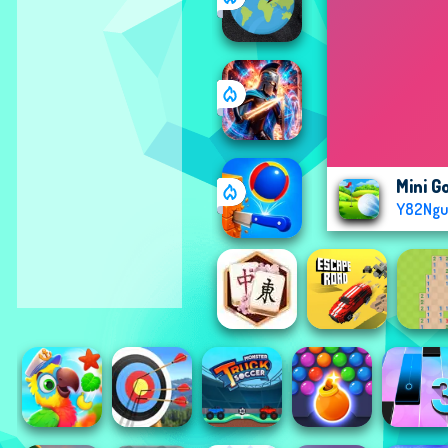
Mini G
Y82Nguo