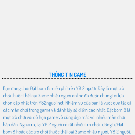
THÔNG TIN GAME
Bạn đang chơi Đặt bom 8 miễn phí trên Y8 2 người. Đây là một trò
chơi thuộc thể loại Game nhiều người online đã được chúng tôi lựa
chọn cập nhật trên Y82nguoi.net. Nhiệm vụ của bạn là vượt qua tất cả
các màn chơi trong game và dành lấy số điểm cao nhất. Đặt bom 8 là
một trò chơi với đồ họa game vô cùng đẹp mắt với nhiều màn chơi
hấp dẫn. Ngoài ra, tại Y8 2 người có rất nhiều trò chơi tương tự Đặt
bom 8 hoặc các trò chơi thuộc thể loại Game nhiều người, Y8 2 người,