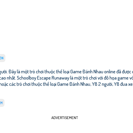
ƠN
ời. Đây là một trò chơi thuộc thể loại Game Đánh Nhau online đã được c
 cao nhất. Schoolboy Escape Runaway là một trò chơi với đồ họa game vô 
hoặc các trò chơi thuộc thể loại Game Đánh Nhau, Y8 2 người, Y8 đua xe
ÊM
ADVERTISEMENT