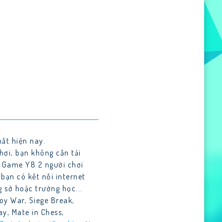
ất hiện nay.
hơi, bạn không cần tải
n Game Y8 2 người chơi
 bạn có kết nối internet
 sở hoặc trường học...
oy War, Siege Break,
y, Mate in Chess,