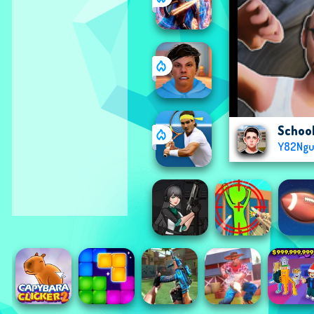
Schoo
Y82Nguo