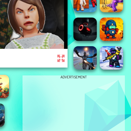
ADVERTISEMENT