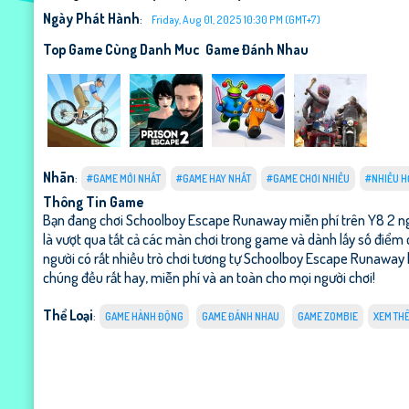
Ngày Phát Hành
:
Friday, Aug 01, 2025 10:30 PM (GMT+7)
Top Game Cùng Danh Muc
Game Đánh Nhau
Nhãn
:
#GAME MỚI NHẤT
#GAME HAY NHẤT
#GAME CHƠI NHIỀU
#NHIỀU H
Thông Tin Game
Bạn đang chơi Schoolboy Escape Runaway miễn phí trên Y8 2 ngư
là vượt qua tất cả các màn chơi trong game và dành lấy số điểm
người có rất nhiều trò chơi tương tự Schoolboy Escape Runaway 
chúng đều rất hay, miễn phí và an toàn cho mọi người chơi!
Thể Loại
:
GAME HÀNH ĐỘNG
GAME ĐÁNH NHAU
GAME ZOMBIE
XEM TH