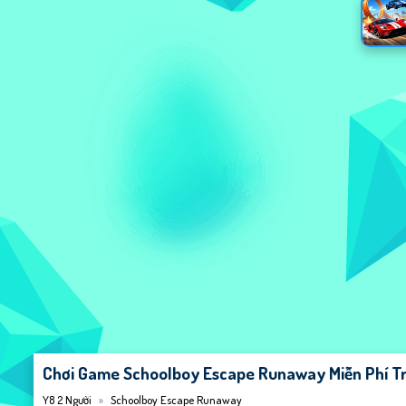
Chơi Game Schoolboy Escape Runaway Miễn Phí Tr
Y8 2 Người
Schoolboy Escape Runaway