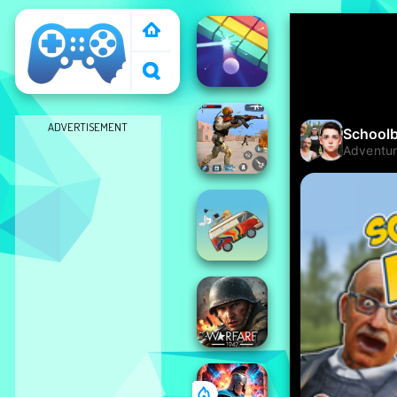
Y8 2 Người
ADVERTISEMENT