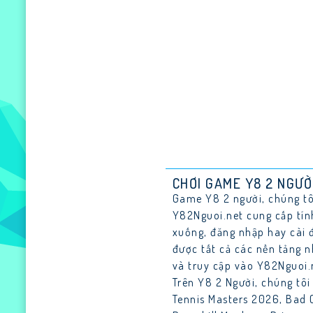
CHƠI GAME Y8 2 NGƯỜI
Game Y8 2 người, chúng tô
Y82Nguoi.net cung cấp tính
xuống, đăng nhập hay cài 
được tất cả các nền tảng nh
và truy cập vào Y82Nguoi.n
Trên Y8 2 Người, chúng tôi
Tennis Masters 2026, Bad 