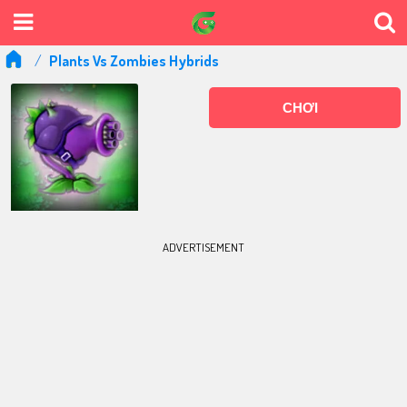
Plants Vs Zombies Hybrids
CHƠI
ADVERTISEMENT