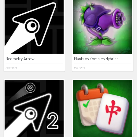
Geometry Arrow
Plants vs Zombies Hybrids
7279 PLAYS
1709 PLAYS