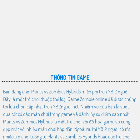
THÔNG TIN GAME
Bạn đang chơi Plants vs Zombies Hybrids miễn phí trên Y8 2 người.
Đây là một trò chơi thuộc thể loại Game Zombie online đã được chúng
tôi lựa chọn cập nhật trên Y82nguoi.net. Nhiệm vụ của bạn là vượt
qua tất cả các màn chơi trong game và dành lấy số điểm cao nhất.
Plants vs Zombies Hybrids là một trò chơi với đồ họa game vô cùng
đẹp mắt với nhiều màn chơi hấp dẫn. Ngoài ra, tại Y8 2 người có rất
nhiều trò chơi tương tự Plants vs Zombies Hybrids hoặc các trò chơi