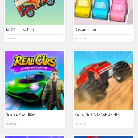
Tài Xế Phiêu Lưu
CarJamcolor
4483 PLAYS
3807 PLAYS
Đua Xe Mạo Hiểm
Xe Tải Quái Vật Nghiền Nát
4949 PLAYS
4140 PLAYS