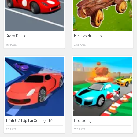
Crazy Descent
Bear vs Humans
3167 PLAYS
3755 PLAYS
Trình Giả Lập Lái Xe Thực Tế
Đua Súng
1718 PLAYS
3718 PLAYS