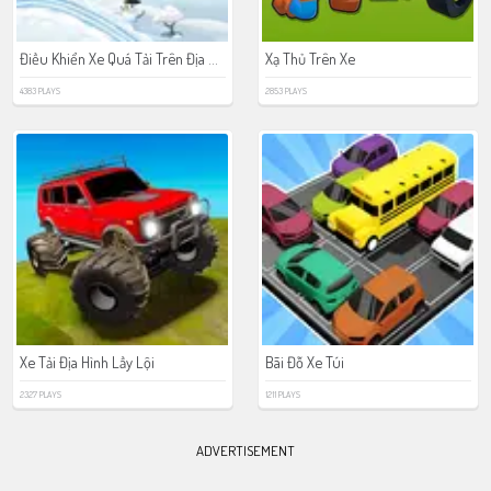
Điều Khiển Xe Quá Tải Trên Địa Hình
Xạ Thủ Trên Xe
4383 PLAYS
2853 PLAYS
Xe Tải Địa Hình Lầy Lội
Bãi Đỗ Xe Túi
2327 PLAYS
1211 PLAYS
ADVERTISEMENT