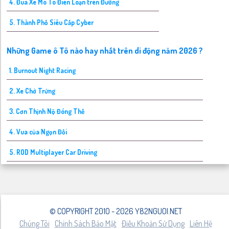
4. Đua Xe Mô Tô Điên Loạn trên Đường
5. Thành Phố Siêu Cấp Cyber
Những Game ô Tô nào hay nhất trên di động năm 2026 ?
1. Burnout Night Racing
2. Xe Chở Trứng
3. Cơn Thịnh Nộ Đóng Thế
4. Vua của Ngọn Đồi
5. ROD Multiplayer Car Driving
© COPYRIGHT 2010 - 2026 Y82NGUOI.NET
Chúng Tôi
Chính Sách Bảo Mật
Điều Khoản Sử Dụng
Liên Hệ