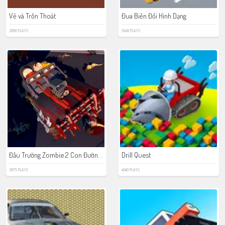
Vẽ và Trốn Thoát
Đua Biến Đổi Hình Dạng
3880 PLAYS
5649 PLAYS
Đấu Trường Zombie 2 Con Đường Phẫn Nộ
Drill Quest
3875 PLAYS
4940 PLAYS