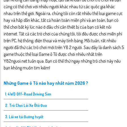
cũng có thể chơi với nhiều người khác nhau từ các quốc gia khác
nhau trên thế giới. Ngoài ra, chúng tôi còn rất nhiều thể loại game cực
hay và hấp dẫn khác, tất cả hoàn toàn miễn phí và an toàn, bạn có
thể chơi bất kỳ lúc nào ở đâu chỉ cần thiết bị của bạn có kết nối
internet. Tất cả các trò chơi của chúng tôi, tôi đều được chơi miễn phí
trên PC, hệ thống, điện thoại và máy tính bảng. Mỗi tuần, rất nhiều
người đã thử các trò chơi mới trên Y8 2 người. Sau đây là danh sách 5
game thuộc thể loại Game ô Tô được chơi nhiều nhất trên
Y82nguoi.net tuần qua. Bạn có thể thử ngay những trò chơi này nếu
bạn không muốn tìm kiếm!
Những Game ô Tô nào hay nhất năm 2026 ?
1. 4WD Off-Road Driving Sim
2. Trò Chơi Lái Xe Ôtô Đua
3. Lái xe tải Đường tuyết