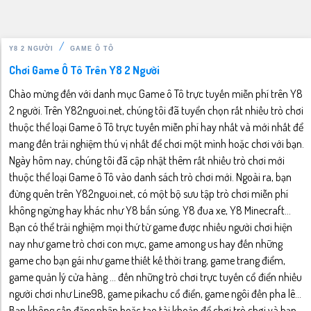
Y8 2 NGƯỜI
GAME Ô TÔ
Chơi Game Ô Tô Trên Y8 2 Người
Chào mừng đến với danh mục Game ô Tô trực tuyến miễn phí trên Y8
2 người. Trên Y82nguoi.net, chúng tôi đã tuyển chọn rất nhiều trò chơi
thuộc thể loại Game ô Tô trực tuyến miễn phí hay nhất và mới nhất để
mang đến trải nghiệm thú vị nhất để chơi một mình hoặc chơi với bạn.
Ngày hôm nay, chúng tôi đã cập nhật thêm rất nhiều trò chơi mới
thuộc thể loại Game ô Tô vào danh sách trò chơi mới. Ngoài ra, bạn
đừng quên trên Y82nguoi.net, có một bộ sưu tập trò chơi miễn phí
không ngừng hay khác như Y8 bắn súng, Y8 đua xe, Y8 Minecraft...
Bạn có thể trải nghiệm mọi thứ từ game được nhiều người chơi hiện
nay như game trò chơi con mực, game among us hay đến những
game cho bạn gái như game thiết kế thời trang, game trang điểm,
game quản lý cửa hàng ... đến những trò chơi trực tuyến cổ điển nhiều
người chơi như Line98, game pikachu cổ điển, game ngôi đền pha lê...
Bạn không cần đăng nhập hoặc tạo tài khoản để chơi trò chơi và bạn