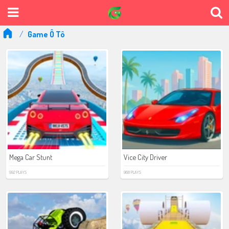
Game Ô Tô
Mega Car Stunt
Vice City Driver
992 PLAYS
968 PLAYS