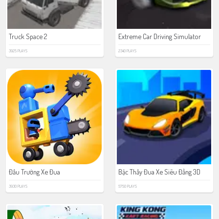
Truck Space 2
Extreme Car Driving Simulator
3925 PLAYS
2340 PLAYS
Đấu Trường Xe Đua
Bậc Thầy Đua Xe Siêu Đẳng 3D
3930 PLAYS
5750 PLAYS