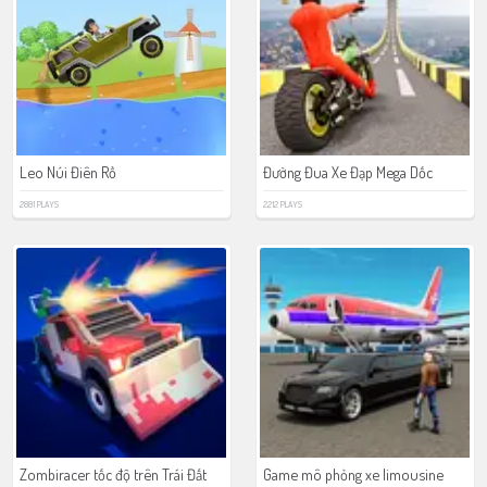
Leo Núi Điên Rồ
Đường Đua Xe Đạp Mega Dốc
2881 PLAYS
2212 PLAYS
Zombiracer tốc độ trên Trái Đất
Game mô phỏng xe limousine