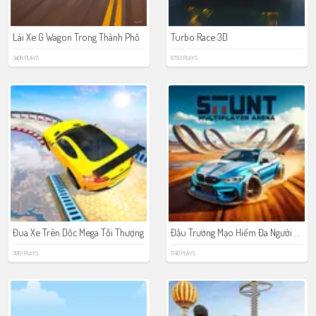
Lái Xe G Wagon Trong Thành Phố
Turbo Race 3D
3406 PLAYS
6793 PLAYS
Đấu Trường Mạo Hiểm Đa Người Chơi
Đua Xe Trên Dốc Mega Tối Thượng
3061 PLAYS
1740 PLAYS