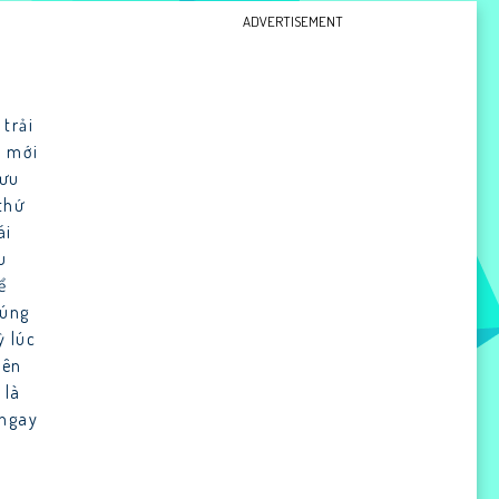
ADVERTISEMENT
trải
i mới
sưu
thứ
ái
u
ể
húng
ỳ lúc
rên
 là
 ngay