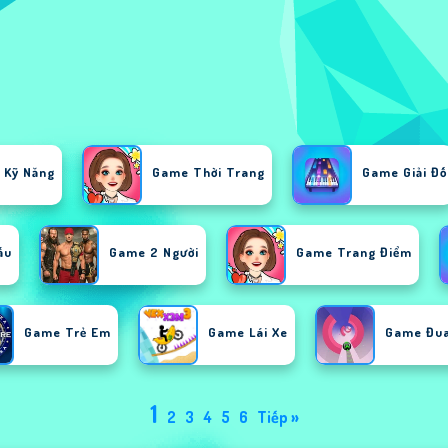
 Kỹ Năng
Game Thời Trang
Game Giải Đố
ấu
Game 2 Người
Game Trang Điểm
Game Trẻ Em
Game Lái Xe
Game Đua
1
2
3
4
5
6
Tiếp »