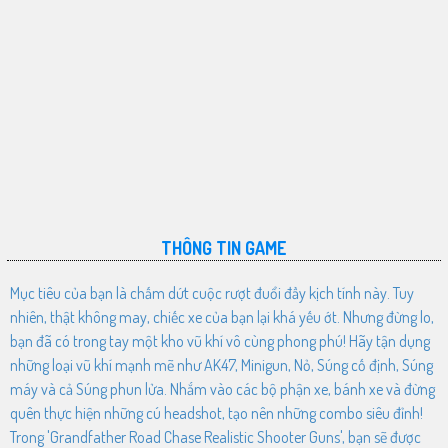
THÔNG TIN GAME
Mục tiêu của bạn là chấm dứt cuộc rượt đuổi đầy kịch tính này. Tuy
nhiên, thật không may, chiếc xe của bạn lại khá yếu ớt. Nhưng đừng lo,
bạn đã có trong tay một kho vũ khí vô cùng phong phú! Hãy tận dụng
những loại vũ khí mạnh mẽ như AK47, Minigun, Nỏ, Súng cố định, Súng
máy và cả Súng phun lửa. Nhắm vào các bộ phận xe, bánh xe và đừng
quên thực hiện những cú headshot, tạo nên những combo siêu đỉnh!
Trong 'Grandfather Road Chase Realistic Shooter Guns', bạn sẽ được