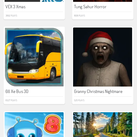
VEX 3 Xmas
Tung Sahur Horror
3892 PLAYS
1608 PLAYS
Đỗ Xe Bus 3D
Granny Christmas Nightmare
6527 PLAYS
520 PLAYS