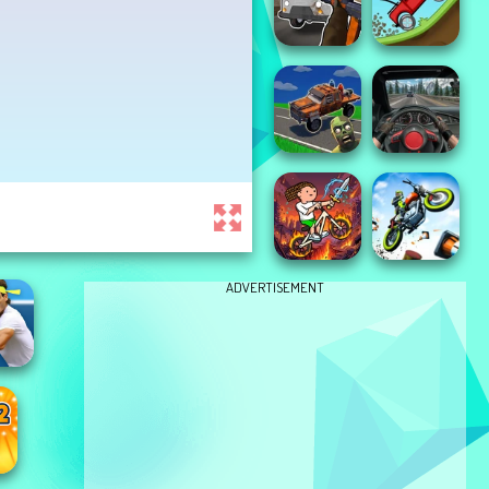
ADVERTISEMENT