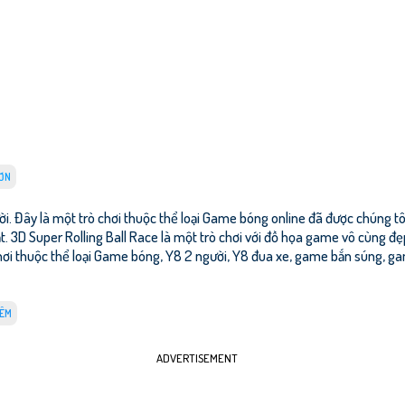
ƠN
ời. Đây là một trò chơi thuộc thể loại Game bóng online đã được chúng tô
 3D Super Rolling Ball Race là một trò chơi với đồ họa game vô cùng đẹp 
chơi thuộc thể loại Game bóng, Y8 2 người, Y8 đua xe, game bắn súng, ga
HÊM
ADVERTISEMENT