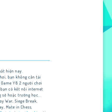
ất hiện nay.
hơi, bạn không cần tải
n Game Y8 2 người chơi
 bạn có kết nối internet
 sở hoặc trường học...
oy War, Siege Break,
y, Mate in Chess,