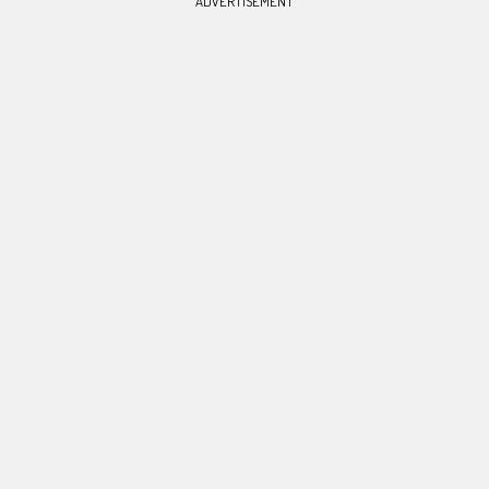
ADVERTISEMENT