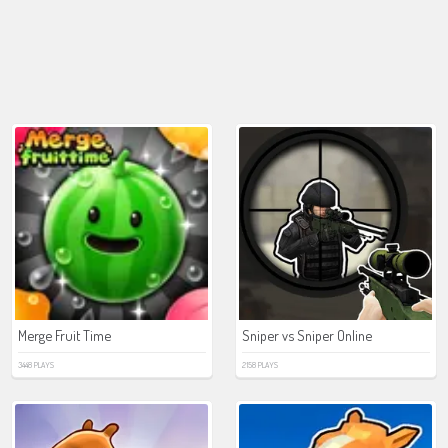
Merge Fruit Time
Sniper vs Sniper Online
3448 PLAYS
2158 PLAYS