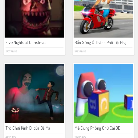
Bắn Súng Ở Thành Phố Tội Phạm Thế Giới
Five Nights at Christmas
2737 PLAYS
5793 PLAYS
Trò Chơi Kinh Dị của Bà Ma
Mê Cung Phòng Chữ Cái 3D
4911 PLAYS
1356 PLAYS