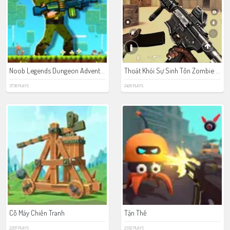
Noob Legends Dungeon Adventures
Thoát Khỏi Sự Sinh Tồn Zombie ở Mỹ
3738 PLAYS
2426 PLAYS
Cỗ Máy Chiến Tranh
Tận Thế
2207 PLAYS
2332 PLAYS