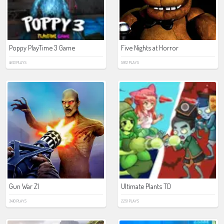
Poppy PlayTime 3 Game
Five Nights at Horror
4813 PLAYS
5912 PLAYS
Gun War Z1
Ultimate Plants TD
3410 PLAYS
2251 PLAYS