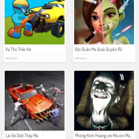
Xạ Thủ Trên Xe
Đội Quân Ma Quái Quyến Rũ
2853 PLAYS
2763 PLAYS
Phòng Kinh Hoàng với Khuôn Mặt Chết
Lái Xe Diệt Thây Ma