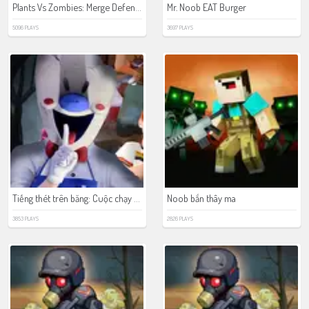
Plants Vs Zombies: Merge Defense
Mr. Noob EAT Burger
5096 PLAYS
3697 PLAYS
Tiếng thét trên băng: Cuộc chạy trốn kinh hoàng
Noob bắn thây ma
3853 PLAYS
2826 PLAYS