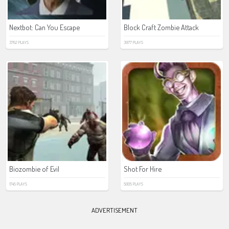
Nextbot: Can You Escape
Block Craft Zombie Attack
3762 PLAYS
3977 PLAYS
Biozombie of Evil
Shot For Hire
1745 PLAYS
5005 PLAYS
ADVERTISEMENT