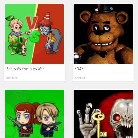
Plants Vs Zombies War
FNAF 1
3580 PLAYS
11041 PLAYS