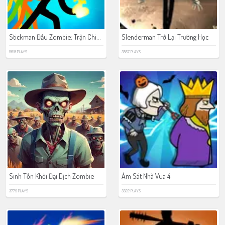
Stickman Đấu Zombie: Trận Chiến Huyền Thoại
Slenderman Trở Lại Trường Học
5618 PLAYS
3567 PLAYS
Sinh Tồn Khỏi Đại Dịch Zombie
Ám Sát Nhà Vua 4
3779 PLAYS
3322 PLAYS