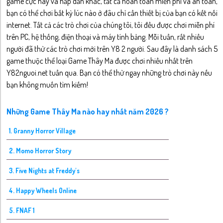
game cực hay và hấp dẫn khác, tất cả hoàn toàn miễn phí và an toàn,
bạn có thể chơi bất kỳ lúc nào ở đâu chỉ cần thiết bị của bạn có kết nối
internet. Tất cả các trò chơi của chúng tôi, tôi đều được chơi miễn phí
trên PC, hệ thống, điện thoại và máy tính bảng. Mỗi tuần, rất nhiều
người đã thử các trò chơi mới trên Y8 2 người. Sau đây là danh sách 5
game thuộc thể loại Game Thây Ma được chơi nhiều nhất trên
Y82nguoi.net tuần qua. Bạn có thể thử ngay những trò chơi này nếu
bạn không muốn tìm kiếm!
Những Game Thây Ma nào hay nhất năm 2026 ?
1. Granny Horror Village
2. Momo Horror Story
3. Five Nights at Freddy's
4. Happy Wheels Online
5. FNAF 1