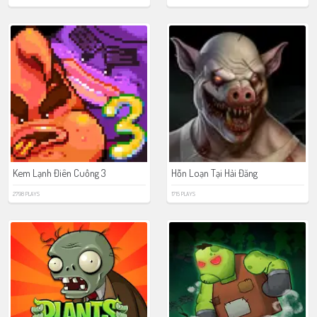
Kem Lạnh Điên Cuồng 3
Hỗn Loạn Tại Hải Đăng
2798 PLAYS
1715 PLAYS