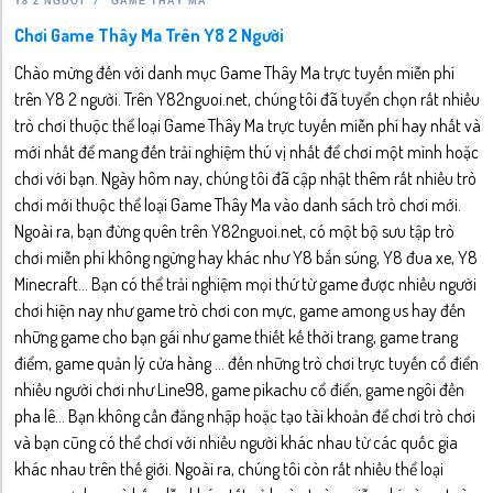
Y8 2 NGƯỜI
GAME THÂY MA
Chơi Game Thây Ma Trên Y8 2 Người
Chào mừng đến với danh mục Game Thây Ma trực tuyến miễn phí
trên Y8 2 người. Trên Y82nguoi.net, chúng tôi đã tuyển chọn rất nhiều
trò chơi thuộc thể loại Game Thây Ma trực tuyến miễn phí hay nhất và
mới nhất để mang đến trải nghiệm thú vị nhất để chơi một mình hoặc
chơi với bạn. Ngày hôm nay, chúng tôi đã cập nhật thêm rất nhiều trò
chơi mới thuộc thể loại Game Thây Ma vào danh sách trò chơi mới.
Ngoài ra, bạn đừng quên trên Y82nguoi.net, có một bộ sưu tập trò
chơi miễn phí không ngừng hay khác như Y8 bắn súng, Y8 đua xe, Y8
Minecraft... Bạn có thể trải nghiệm mọi thứ từ game được nhiều người
chơi hiện nay như game trò chơi con mực, game among us hay đến
những game cho bạn gái như game thiết kế thời trang, game trang
điểm, game quản lý cửa hàng ... đến những trò chơi trực tuyến cổ điển
nhiều người chơi như Line98, game pikachu cổ điển, game ngôi đền
pha lê... Bạn không cần đăng nhập hoặc tạo tài khoản để chơi trò chơi
và bạn cũng có thể chơi với nhiều người khác nhau từ các quốc gia
khác nhau trên thế giới. Ngoài ra, chúng tôi còn rất nhiều thể loại