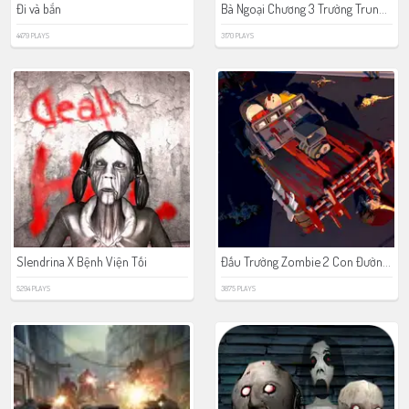
Bà Ngoại Chương 3 Trường Trung Học
Đi và bắn
4479 PLAYS
3170 PLAYS
Đấu Trường Zombie 2 Con Đường Phẫn Nộ
Slendrina X Bệnh Viện Tối
5294 PLAYS
3875 PLAYS