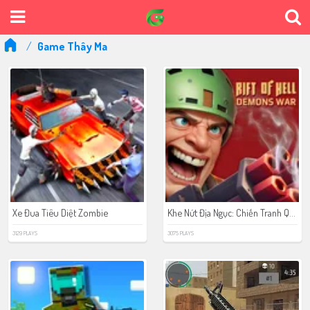
Game Thây Ma
Khe Nứt Địa Ngục: Chiến Tranh Quỷ Dữ
Xe Đua Tiêu Diệt Zombie
3129 PLAYS
3075 PLAYS