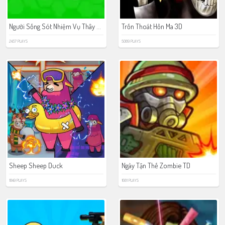
Người Sống Sót Nhiệm Vụ Thây Ma
Trốn Thoát Hồn Ma 3D
2457 PLAYS
5089 PLAYS
Sheep Sheep Duck
Ngày Tận Thế Zombie TD
1849 PLAYS
1681 PLAYS