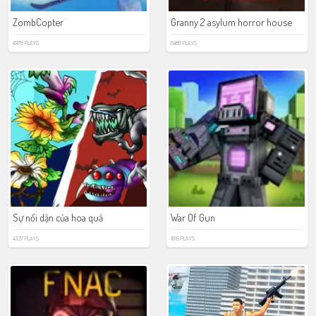
ZombCopter
Granny 2 asylum horror house
4978 PLAYS
6486 PLAYS
Sự nổi dận của hoa quả
War Of Gun
4337 PLAYS
1819 PLAYS