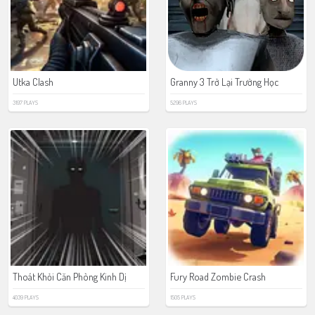
Utka Clash
Granny 3 Trở Lại Trường Học
3197 PLAYS
5296 PLAYS
Thoát Khỏi Căn Phòng Kinh Dị
Fury Road Zombie Crash
4039 PLAYS
1505 PLAYS