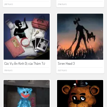
2187 PLAYS
2746 PLAYS
Các Vụ Án Kinh Dị của Thám Tử
Siren Head 3
1781 PLAYS
2527 PLAYS