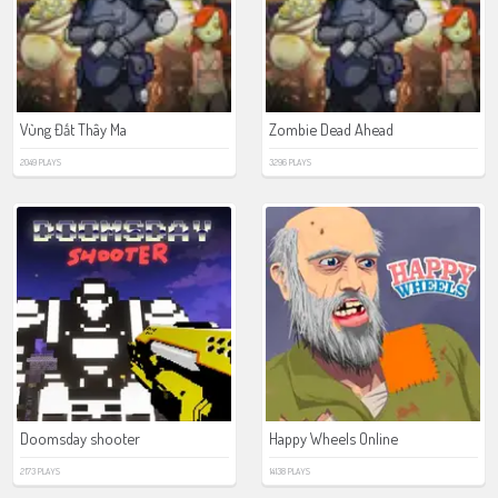
Vùng Đất Thây Ma
Zombie Dead Ahead
2049 PLAYS
3296 PLAYS
Doomsday shooter
Happy Wheels Online
2173 PLAYS
14138 PLAYS