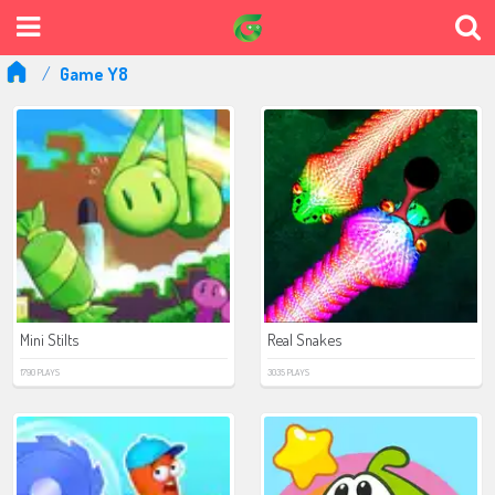
Game Y8
Mini Stilts
Real Snakes
1790 PLAYS
3035 PLAYS