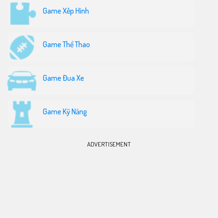
Game Xếp Hình
Game Thể Thao
Game Đua Xe
Game Kỹ Năng
ADVERTISEMENT