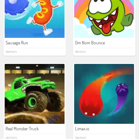
Sausage Run
Om Nom Bounce
1958 PLAYS
1961 PLAYS
Real Monster Truck
Limax.io
2453 PLAYS
7445 PLAYS