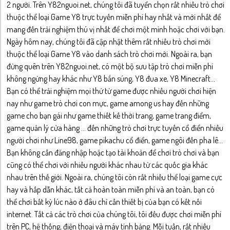
2 người. Trên Y82nguoi.net, chúng tôi đã tuyển chọn rất nhiều trò chơi
thuộc thể loại Game Y8 trực tuyến miễn phí hay nhất và mới nhất để
mang đến trải nghiệm thú vị nhất để chơi một mình hoặc chơi với bạn.
Ngày hôm nay, chúng tôi đã cập nhật thêm rất nhiều trò chơi mới
thuộc thể loại Game Y8 vào danh sách trò chơi mới. Ngoài ra, bạn
đừng quên trên Y82nguoi.net, có một bộ sưu tập trò chơi miễn phí
không ngừng hay khác như Y8 bắn súng, Y8 đua xe, Y8 Minecraft...
Bạn có thể trải nghiệm mọi thứ từ game được nhiều người chơi hiện
nay như game trò chơi con mực, game among us hay đến những
game cho bạn gái như game thiết kế thời trang, game trang điểm,
game quản lý cửa hàng ... đến những trò chơi trực tuyến cổ điển nhiều
người chơi như Line98, game pikachu cổ điển, game ngôi đền pha lê...
Bạn không cần đăng nhập hoặc tạo tài khoản để chơi trò chơi và bạn
cũng có thể chơi với nhiều người khác nhau từ các quốc gia khác
nhau trên thế giới. Ngoài ra, chúng tôi còn rất nhiều thể loại game cực
hay và hấp dẫn khác, tất cả hoàn toàn miễn phí và an toàn, bạn có
thể chơi bất kỳ lúc nào ở đâu chỉ cần thiết bị của bạn có kết nối
internet. Tất cả các trò chơi của chúng tôi, tôi đều được chơi miễn phí
trên PC, hệ thống, điện thoại và máy tính bảng. Mỗi tuần, rất nhiều