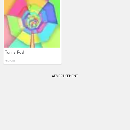
Tunnel Rush
4819 PLAYS
ADVERTISEMENT