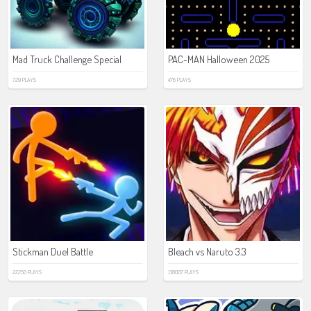
Mad Truck Challenge Special
PAC-MAN Halloween 2025
729 PLAYS
476 PLAYS
Stickman Duel Battle
Bleach vs Naruto 3.3
22250 PLAYS
138007 PLAYS