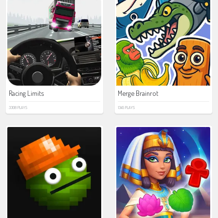
Racing Limits
Merge Brainrot
3308 PLAYS
1345 PLAYS