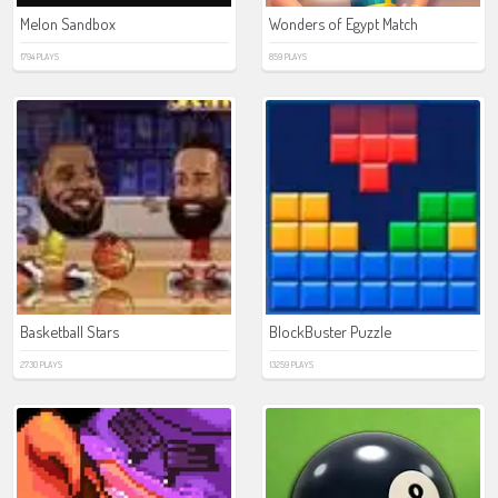
Melon Sandbox
Wonders of Egypt Match
1794 PLAYS
859 PLAYS
Basketball Stars
BlockBuster Puzzle
2730 PLAYS
13259 PLAYS