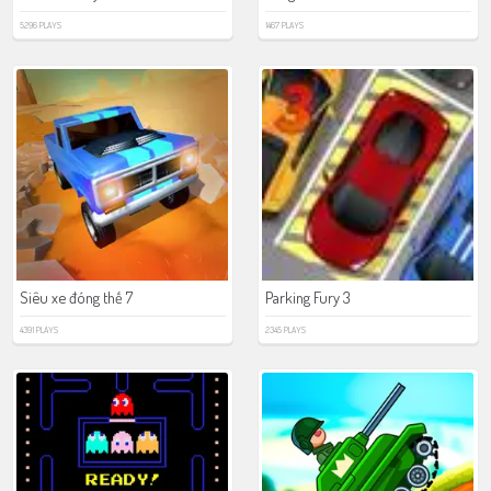
5296 PLAYS
1467 PLAYS
Siêu xe đóng thế 7
Parking Fury 3
4391 PLAYS
2345 PLAYS