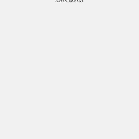
ADVERTISEMENT