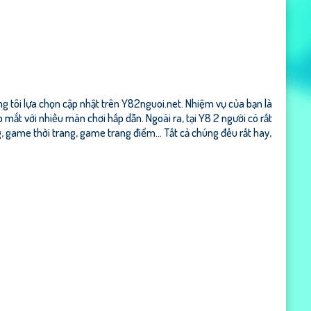
g tôi lựa chọn cập nhật trên Y82nguoi.net. Nhiệm vụ của bạn là
ắt với nhiều màn chơi hấp dẫn. Ngoài ra, tại Y8 2 người có rất
, game thời trang, game trang điểm... Tất cả chúng đều rất hay,