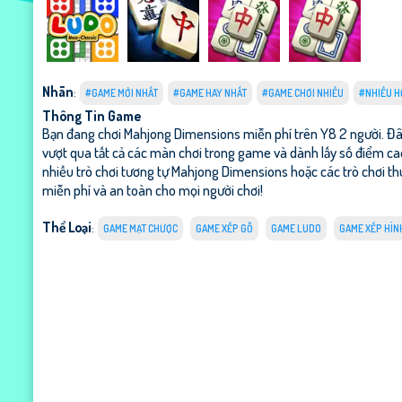
Nhãn
:
#GAME MỚI NHẤT
#GAME HAY NHẤT
#GAME CHƠI NHIỀU
#NHIỀU H
Thông Tin Game
Bạn đang chơi Mahjong Dimensions miễn phí trên Y8 2 người. Đây 
vượt qua tất cả các màn chơi trong game và dành lấy số điểm cao
nhiều trò chơi tương tự Mahjong Dimensions hoặc các trò chơi th
miễn phí và an toàn cho mọi người chơi!
Thể Loại
:
GAME MẠT CHƯỢC
GAME XẾP GỖ
GAME LUDO
GAME XẾP HÌN