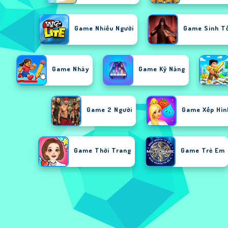
Game Nhiều Người
Game Sinh T
Game Nhảy
Game Kỹ Năng
Game 2 Người
Game Xếp Hìn
Game Thời Trang
Game Trẻ Em