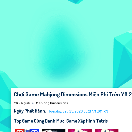
Chơi Game Mahjong Dimensions Miễn Phí Trên Y8 2
Y8 2 Người
Mahjong Dimensions
Ngày Phát Hành
:
Tuesday, Sep 29, 2020 05:21 AM (GMT+7)
Top Game Cùng Danh Muc
Game Xếp Hình Tetris