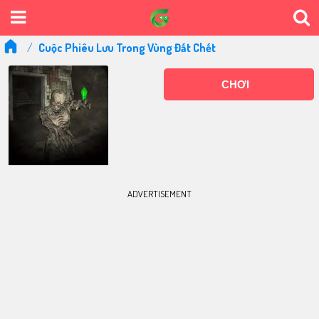
Cuộc Phiêu Lưu Trong Vùng Đất Chết
CHƠI
ADVERTISEMENT