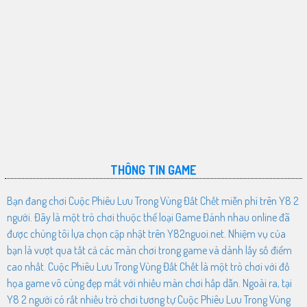
THÔNG TIN GAME
Bạn đang chơi Cuộc Phiêu Lưu Trong Vùng Đất Chết miễn phí trên Y8 2
người. Đây là một trò chơi thuộc thể loại Game Đánh nhau online đã
được chúng tôi lựa chọn cập nhật trên Y82nguoi.net. Nhiệm vụ của
bạn là vượt qua tất cả các màn chơi trong game và dành lấy số điểm
cao nhất. Cuộc Phiêu Lưu Trong Vùng Đất Chết là một trò chơi với đồ
họa game vô cùng đẹp mắt với nhiều màn chơi hấp dẫn. Ngoài ra, tại
Y8 2 người có rất nhiều trò chơi tương tự Cuộc Phiêu Lưu Trong Vùng