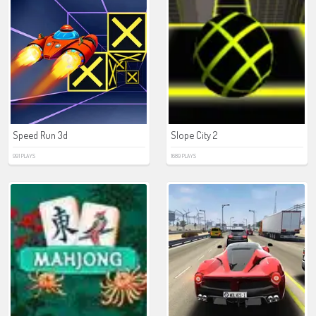
Speed Run 3d
Slope City 2
991 PLAYS
1689 PLAYS