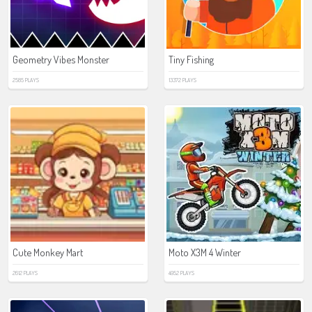
Geometry Vibes Monster
Tiny Fishing
2585 PLAYS
13372 PLAYS
Cute Monkey Mart
Moto X3M 4 Winter
2612 PLAYS
4952 PLAYS