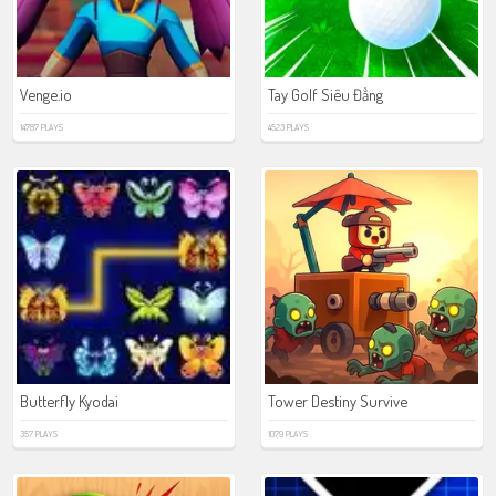
Venge.io
Tay Golf Siêu Đẳng
14787 PLAYS
4523 PLAYS
Butterfly Kyodai
Tower Destiny Survive
357 PLAYS
1079 PLAYS