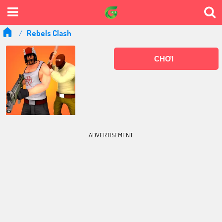
Rebels Clash
CHƠI
ADVERTISEMENT