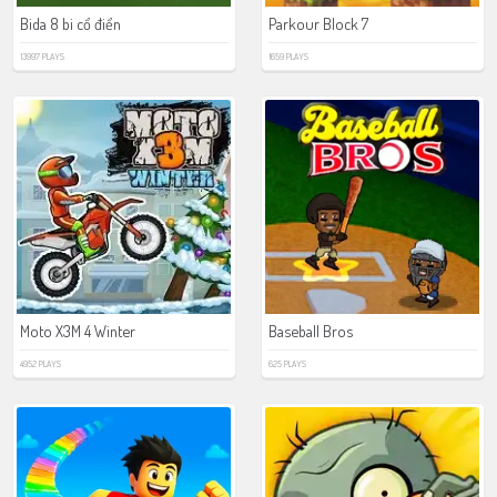
Bida 8 bi cổ điển
Parkour Block 7
13997 PLAYS
1659 PLAYS
Moto X3M 4 Winter
Baseball Bros
4952 PLAYS
625 PLAYS