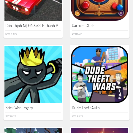
Cơn Thịnh Nộ Đỗ Xe 3D: Thành Phố Đêm
Carrom Clash
5272 PLAYS
4081 PLAYS
Stick War Legacy
Dude Theft Auto
1287 PLAYS
4660 PLAYS