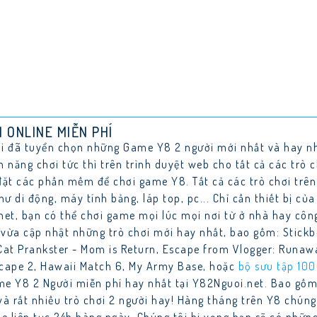
 ONLINE MIỄN PHÍ
i đã tuyển chọn những Game Y8 2 người mới nhất và hay nh
 năng chơi tức thì trên trình duyệt web cho tất cả các trò c
đặt các phần mềm để chơi game Y8. Tất cả các trò chơi trê
ư di động, máy tính bảng, láp top, pc... Chỉ cần thiết bị của
et, bạn có thể chơi game mọi lúc mọi nơi từ ở nhà hay công
 vừa cập nhật những trò chơi mới hay nhất, bao gồm: Stickb
Cat Prankster - Mom is Return, Escape from Vlogger: Runawa
cape 2, Hawaii Match 6, My Army Base, hoặc
bộ sưu tập 100
me Y8 2 Người miễn phí hay nhất tại Y82Nguoi.net. Bao gồ
 và rất nhiều trò chơi 2 người hay! Hàng tháng trên Y8 chúng