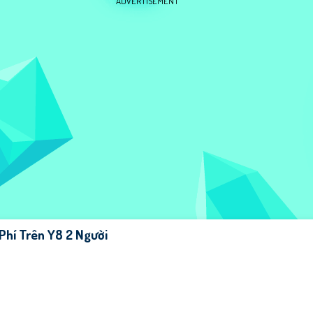
ADVERTISEMENT
hí Trên Y8 2 Người