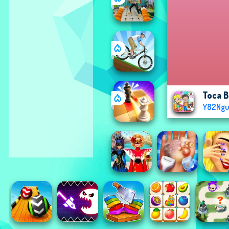
Toca B
Y82Nguo