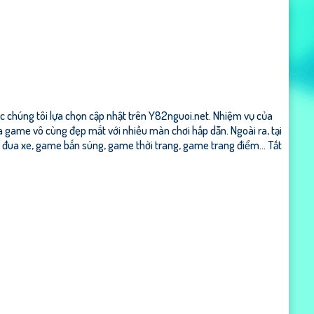
c chúng tôi lựa chọn cập nhật trên Y82nguoi.net. Nhiệm vụ của
a game vô cùng đẹp mắt với nhiều màn chơi hấp dẫn. Ngoài ra, tại
8 đua xe, game bắn súng, game thời trang, game trang điểm... Tất