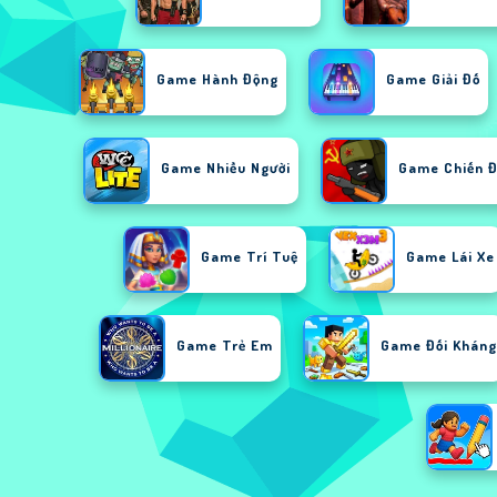
Game Hành Động
Game Giải Đố
Game Nhiều Người
Game Chiến 
Game Trí Tuệ
Game Lái Xe
Game Trẻ Em
Game Đối Khán