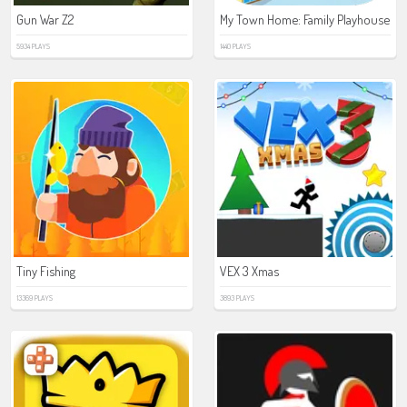
Gun War Z2
My Town Home: Family Playhouse
5934 PLAYS
1440 PLAYS
Tiny Fishing
VEX 3 Xmas
13369 PLAYS
3893 PLAYS