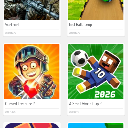
Warfront
Fast Ball Jump
6932 PLAYS
2082 PLAYS
Cursed Treasure 2
A Small World Cup 2
7701 PLAYS
793 PLAYS