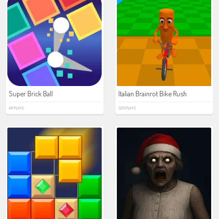
Super Brick Ball
Italian Brainrot Bike Rush
4111 PLAYS
3251 PLAYS