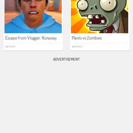
Escape from Vlogger: Runaway
Plants vs Zombies
648 PLAYS
4400 PLAYS
ADVERTISEMENT