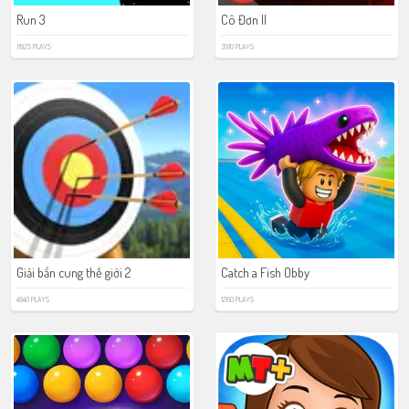
Run 3
Cô Đơn II
11925 PLAYS
3910 PLAYS
Giải bắn cung thế giới 2
Catch a Fish Obby
4940 PLAYS
1260 PLAYS