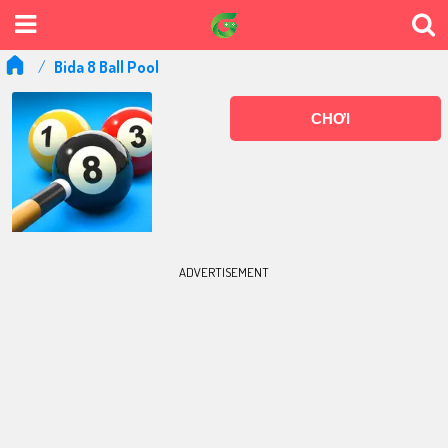
Bida 8 Ball Pool
CHƠI
ADVERTISEMENT