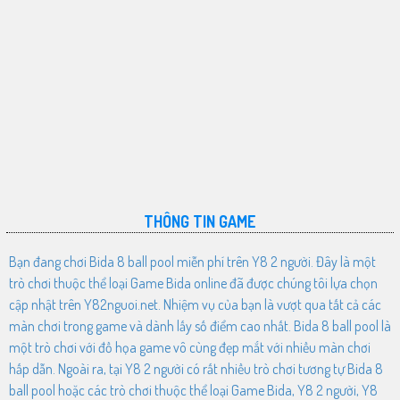
THÔNG TIN GAME
Bạn đang chơi Bida 8 ball pool miễn phí trên Y8 2 người. Đây là một
trò chơi thuộc thể loại Game Bida online đã được chúng tôi lựa chọn
cập nhật trên Y82nguoi.net. Nhiệm vụ của bạn là vượt qua tất cả các
màn chơi trong game và dành lấy số điểm cao nhất. Bida 8 ball pool là
một trò chơi với đồ họa game vô cùng đẹp mắt với nhiều màn chơi
hấp dẫn. Ngoài ra, tại Y8 2 người có rất nhiều trò chơi tương tự Bida 8
ball pool hoặc các trò chơi thuộc thể loại Game Bida, Y8 2 người, Y8