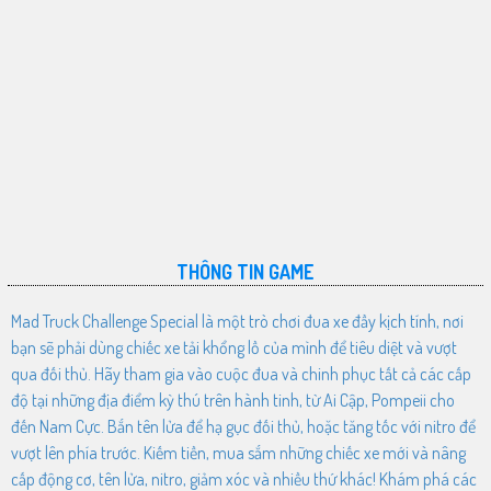
THÔNG TIN GAME
Mad Truck Challenge Special là một trò chơi đua xe đầy kịch tính, nơi
bạn sẽ phải dùng chiếc xe tải khổng lồ của mình để tiêu diệt và vượt
qua đối thủ. Hãy tham gia vào cuộc đua và chinh phục tất cả các cấp
độ tại những địa điểm kỳ thú trên hành tinh, từ Ai Cập, Pompeii cho
đến Nam Cực. Bắn tên lửa để hạ gục đối thủ, hoặc tăng tốc với nitro để
vượt lên phía trước. Kiếm tiền, mua sắm những chiếc xe mới và nâng
cấp động cơ, tên lửa, nitro, giảm xóc và nhiều thứ khác! Khám phá các