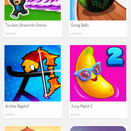
Tsunami Brainrots Online
Going Balls
2432 PLAYS
5356 PLAYS
Archer Ragdoll
Juicy Match 2
451 PLAYS
401 PLAYS