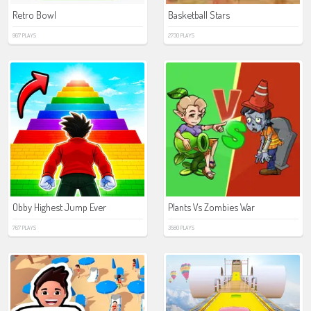
Retro Bowl
Basketball Stars
967 PLAYS
2730 PLAYS
Obby Highest Jump Ever
Plants Vs Zombies War
767 PLAYS
3580 PLAYS