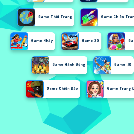
Game Thời Trang
Game Chiến Tra
Game Nhảy
Game 3D
Ga
Game Hành Động
Game .IO
Game Chiến Đấu
Game Trang 