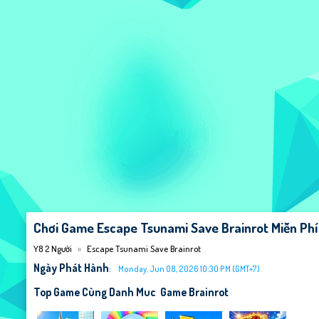
Chơi Game Escape Tsunami Save Brainrot Miễn Phí
Y8 2 Người
Escape Tsunami Save Brainrot
Ngày Phát Hành
:
Monday, Jun 08, 2026 10:30 PM (GMT+7)
Top Game Cùng Danh Muc
Game Brainrot