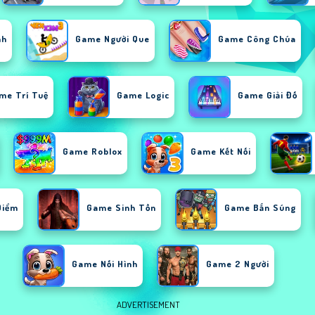
nh
Game Người Que
Game Công Chúa
me Trí Tuệ
Game Logic
Game Giải Đố
Game Roblox
Game Kết Nối
Điểm
Game Sinh Tồn
Game Bắn Súng
Game Nối Hình
Game 2 Người
ADVERTISEMENT