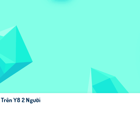
 Trên Y8 2 Người