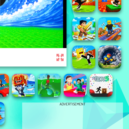
ADVERTISEMENT