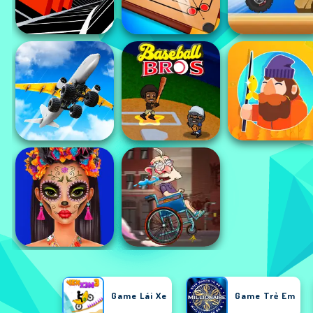
Game Lái Xe
Game Trẻ Em