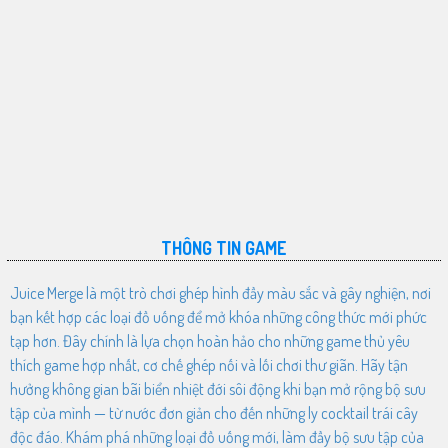
THÔNG TIN GAME
Juice Merge là một trò chơi ghép hình đầy màu sắc và gây nghiện, nơi
bạn kết hợp các loại đồ uống để mở khóa những công thức mới phức
tạp hơn. Đây chính là lựa chọn hoàn hảo cho những game thủ yêu
thích game hợp nhất, cơ chế ghép nối và lối chơi thư giãn. Hãy tận
hưởng không gian bãi biển nhiệt đới sôi động khi bạn mở rộng bộ sưu
tập của mình — từ nước đơn giản cho đến những ly cocktail trái cây
độc đáo. Khám phá những loại đồ uống mới, làm đầy bộ sưu tập của