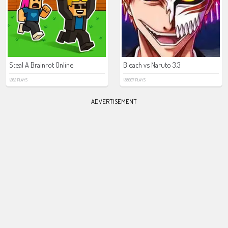
Steal A Brainrot Online
Bleach vs Naruto 3.3
1262 PLAYS
138007 PLAYS
ADVERTISEMENT