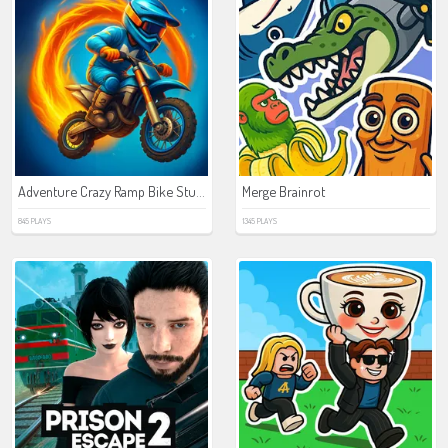
Adventure Crazy Ramp Bike Stunt
Merge Brainrot
845 PLAYS
1345 PLAYS