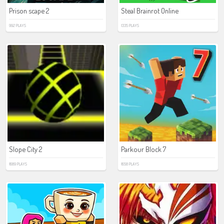
Prison scape 2
Steal Brainrot Online
992 PLAYS
1335 PLAYS
Slope City 2
Parkour Block 7
1689 PLAYS
1658 PLAYS