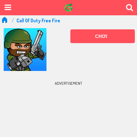
Call Of Duty Free Fire
CHƠI
ADVERTISEMENT