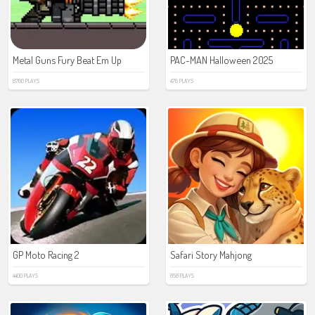
Metal Guns Fury Beat Em Up
PAC-MAN Halloween 2025
8760 PLAYS
476 PLAYS
GP Moto Racing 2
Safari Story Mahjong
4400 PLAYS
858 PLAYS