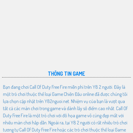
THÔNG TIN GAME
Bạn đang chơi Call Of Duty Free Fire miễn phí trên Y8 2 người. Đây là
một trò chơi thuộc thể loại Game Chiến Đấu online đã được chúng tôi
lựa chọn cập nhật trên Y82nguoi.net. Nhiệm vụ của bạn là vượt qua
tất cả các màn chơi trong game và dành lấy số điểm cao nhất. Call Of
Duty Free Fire là một trò chơi với đồ họa game vô cùng đẹp mắt với
nhiều màn chơi hấp dẫn. Ngoài ra, tại Y8 2 người có rất nhiều trò chơi
tương tự Call Of Duty Free Fire hoặc các trò chơi thuộc thể loại Game