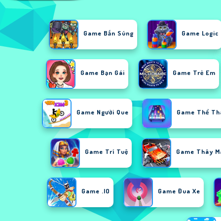
Game Bắn Súng
Game Logic
Game Bạn Gái
Game Trẻ Em
Game Người Que
Game Thể Th
Game Trí Tuệ
Game Thây M
Game .IO
Game Đua Xe