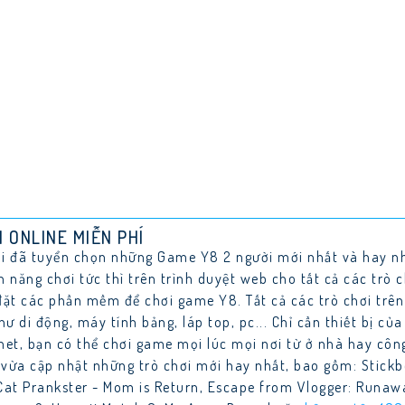
 ONLINE MIỄN PHÍ
i đã tuyển chọn những Game Y8 2 người mới nhất và hay nh
 năng chơi tức thì trên trình duyệt web cho tất cả các trò c
đặt các phần mềm để chơi game Y8. Tất cả các trò chơi trê
ư di động, máy tính bảng, láp top, pc... Chỉ cần thiết bị của
et, bạn có thể chơi game mọi lúc mọi nơi từ ở nhà hay công
 vừa cập nhật những trò chơi mới hay nhất, bao gồm: Stickb
Cat Prankster - Mom is Return, Escape from Vlogger: Runawa