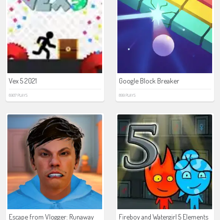
Vex 5 2021
Google Block Breaker
6907 PLAYS
899 PLAYS
Escape from Vlogger: Runaway
Fireboy and Watergirl 5 Elements