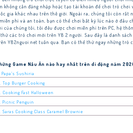
n không cần đăng nhập hoặc tạo tài khoản để chơi trò chơi 
c gia khác nhau trên thế giới. Ngoài ra, chúng tôi còn rất 
miễn phí và an toàn, bạn có thể chơi bất kỳ lúc nào ở đâu c
hơi của chúng tôi, tôi đều được chơi miễn phí trên PC, hệ thố
 thử các trò chơi mới trên Y8 2 người. Sau đây là danh sách
rên Y82nguoi.net tuần qua. Bạn có thể thử ngay những trò 
hững Game Nấu Ăn nào hay nhất trên di động năm 202
. Papa's Sushiria
. Top Burger Cooking
. Cooking Fast Halloween
. Picnic Penguin
. Saras Cooking Class Caramel Brownie