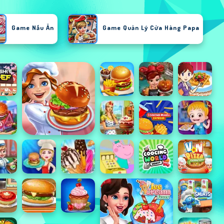
Game Nấu Ăn
Game Quản Lý Cửa Hàng Papa
ánh Pizza
Game Làm Bánh Kem
Hàng Burger
Game Nhà Hàng