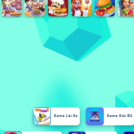
Game Lái Xe
Game Giải Đố