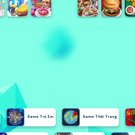
Game Trẻ Em
Game Thời Trang